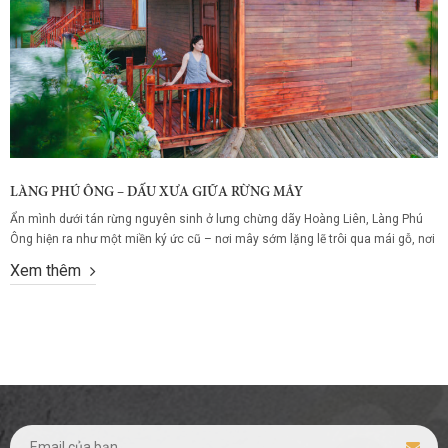
LÀNG PHÚ ÔNG – DẤU XƯA GIỮA RỪNG MÂY
Ẩn mình dưới tán rừng nguyên sinh ở lưng chừng dãy Hoàng Liên, Làng Phú
Ông hiện ra như một miền ký ức cũ – nơi mây sớm lặng lẽ trôi qua mái gỗ, nơi
tiếng chim rừng thay cho chuông báo thức, và nhịp sống chậm lại theo từng
Xem thêm
bước chân lữ khách. Đây...