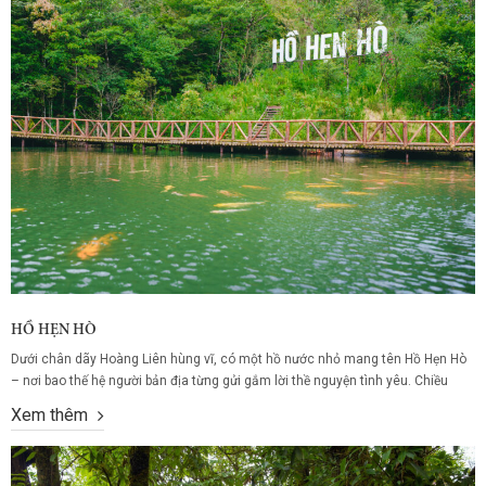
HỒ HẸN HÒ
Dưới chân dãy Hoàng Liên hùng vĩ, có một hồ nước nhỏ mang tên Hồ Hẹn Hò
– nơi bao thế hệ người bản địa từng gửi gắm lời thề nguyện tình yêu. Chiều
buông, mặt hồ phẳng lặng như gương, in bóng đôi lứa tay trong tay, khẽ buộc
Xem thêm
sợi chỉ đỏ quanh cổ...