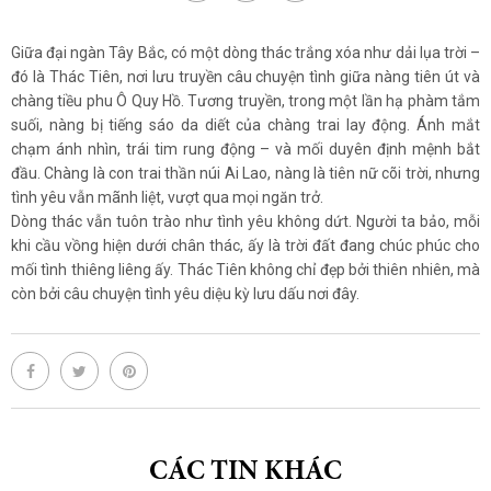
Giữa đại ngàn Tây Bắc, có một dòng thác trắng xóa như dải lụa trời –
đó là Thác Tiên, nơi lưu truyền câu chuyện tình giữa nàng tiên út và
chàng tiều phu Ô Quy Hồ. Tương truyền, trong một lần hạ phàm tắm
suối, nàng bị tiếng sáo da diết của chàng trai lay động. Ánh mắt
chạm ánh nhìn, trái tim rung động – và mối duyên định mệnh bắt
đầu. Chàng là con trai thần núi Ai Lao, nàng là tiên nữ cõi trời, nhưng
tình yêu vẫn mãnh liệt, vượt qua mọi ngăn trở.
Dòng thác vẫn tuôn trào như tình yêu không dứt. Người ta bảo, mỗi
khi cầu vồng hiện dưới chân thác, ấy là trời đất đang chúc phúc cho
mối tình thiêng liêng ấy. Thác Tiên không chỉ đẹp bởi thiên nhiên, mà
còn bởi câu chuyện tình yêu diệu kỳ lưu dấu nơi đây.
CÁC TIN KHÁC