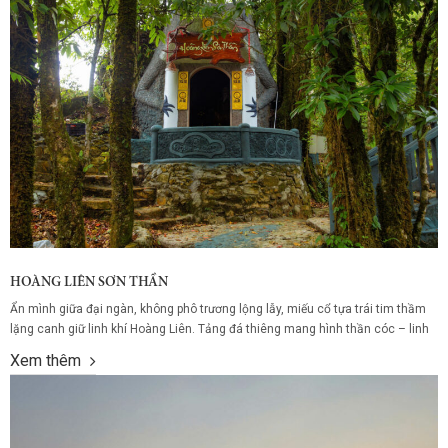
HOÀNG LIÊN SƠN THẦN
Ẩn mình giữa đại ngàn, không phô trương lộng lẫy, miếu cổ tựa trái tim thầm
lặng canh giữ linh khí Hoàng Liên. Tảng đá thiêng mang hình thần cóc – linh
vật truyền thuyết của núi rừng – án ngự trước miếu, nơi người bản xưa lập đền
Xem thêm
thờ Ngài Hoàng Liên Sơn Thần,...