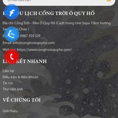
KHU DU LỊCH CỔNG TRỜI Ô QUY HỒ
Địa chỉ: Cổng Trời – Đèo Ô Quy Hồ (Cách trung tâm Sapa 15km hướng
Sapa – Lai Châu )
Điện thoại: 0967 359 329
Email: info@congtroioquyho.com
Website:
https://www.congtroioquyho.com/
LIÊN KẾT NHANH
Liên hệ
Điều kiện & điều khoản
Tin tức
Thư viện ảnh
VỀ CHÚNG TÔI
Giới thiệu