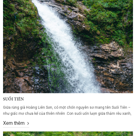
SUỐI TIÊN
Giữa rừng già Hoàng Liên Sơn, có một chốn nguyên sơ mang tên Suối Tiên –
như giấc mơ chưa kể của thiên nhiên .Con suối uốn lượn giữa thảm rêu xanh,
lòng suối là những viên sỏi ánh vàng óng ánh dưới nắng, nước trong veo và
Xem thêm
lạnh buốt, chạm vào như thấy cả...