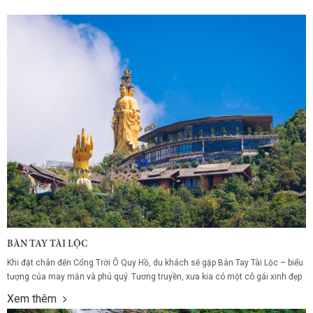
BÀN TAY TÀI LỘC
Khi đặt chân đến Cổng Trời Ô Quy Hồ, du khách sẽ gặp Bàn Tay Tài Lộc – biểu
tượng của may mắn và phú quý. Tương truyền, xưa kia có một cô gái xinh đẹp
mang theo kho báu giấu trong rừng thiêng, để lại bàn tay như lời chúc phúc
Xem thêm
cho hậu thế....