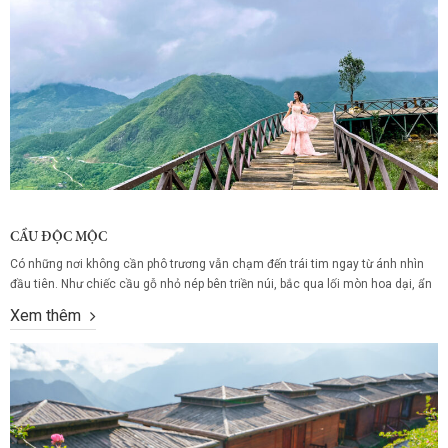
CẦU ĐỘC MỘC
Có những nơi không cần phô trương vẫn chạm đến trái tim ngay từ ánh nhìn
đầu tiên. Như chiếc cầu gỗ nhỏ nép bên triền núi, bắc qua lối mòn hoa dại, ẩn
mình giữa sắc xanh đại ngàn. Không cao, không dài, chẳng kỳ vĩ – nhưng lại
Xem thêm
khiến người dừng bước, lặng...