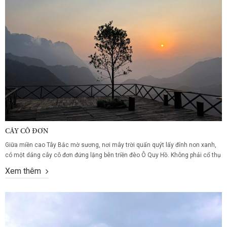
CÂY CÔ ĐƠN
Giữa miền cao Tây Bắc mờ sương, nơi mây trời quấn quýt lấy đỉnh non xanh,
có một dáng cây cô đơn đứng lặng bên triền đèo Ô Quy Hồ. Không phải cổ thụ
nghìn năm, chẳng kỳ vĩ dị thường, nhưng lại mang một sức hút khó cưỡng –
Xem thêm
vẻ đẹp trầm mặc, thanh...