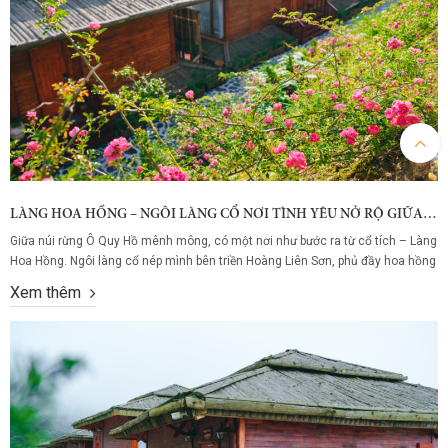
LÀNG HOA HỒNG – NGÔI LÀNG CỔ NƠI TÌNH YÊU NỞ RỘ GIỮA SẮC HỒNG VÀ MÂY NÚI
Giữa núi rừng Ô Quy Hồ mênh mông, có một nơi như bước ra từ cổ tích – Làng
Hoa Hồng. Ngôi làng cổ nép mình bên triền Hoàng Liên Sơn, phủ đầy hoa hồng
cổ thắm sắc, rực rỡ bốn mùa. Không chỉ là điểm dừng chân, nơi đây là chốn
Xem thêm
hẹn hò lý...