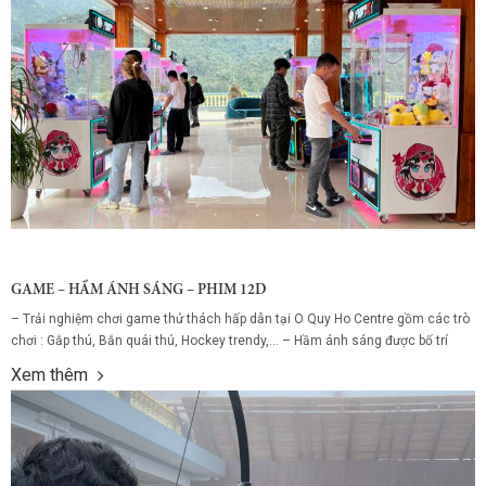
GAME – HẦM ÁNH SÁNG – PHIM 12D
– Trải nghiệm chơi game thử thách hấp dẫn tại O Quy Ho Centre gồm các trò
chơi : Gắp thú, Bắn quái thú, Hockey trendy,… – Hầm ánh sáng được bố trí
theo chủ đề với nhiều khu vực riêng, đặc trưng dễ dàng bắt gặp nhất chính là
Xem thêm
những cây nấm, động vật...