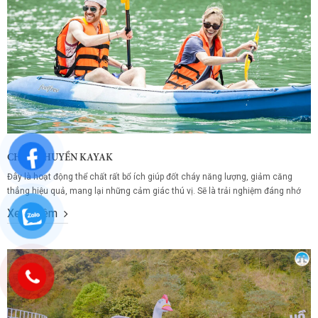
CHÈO THUYỀN KAYAK
Đây là hoạt động thể chất rất bổ ích giúp đốt cháy năng lượng, giảm căng
thẳng hiệu quả, mang lại những cảm giác thú vị. Sẽ là trải nghiệm đáng nhớ
khi tung tăng mái chèo bồng bềnh trên sông nước và cảm nhận những giọt
Xem thêm
nước trong xanh bắn mạnh lên mặt mát...