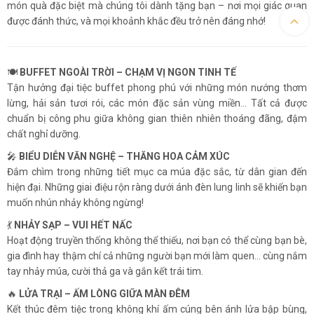
món quà đặc biệt mà chúng tôi dành tặng bạn – nơi mọi giác quan
được đánh thức, và mọi khoảnh khắc đều trở nên đáng nhớ!
🍽
BUFFET NGOÀI TRỜI – CHẠM VỊ NGON TINH TẾ
Tận hưởng đại tiệc buffet phong phú với những món nướng thơm
lừng, hải sản tươi rói, các món đặc sản vùng miền… Tất cả được
chuẩn bị công phu giữa không gian thiên nhiên thoáng đãng, đậm
chất nghỉ dưỡng.
🎤
BIỂU DIỄN VĂN NGHỆ – THĂNG HOA CẢM XÚC
Đắm chìm trong những tiết mục ca múa đặc sắc, từ dân gian đến
hiện đại. Những giai điệu rộn ràng dưới ánh đèn lung linh sẽ khiến bạn
muốn nhún nhảy không ngừng!
💃
NHẢY SẠP – VUI HẾT NẤC
Hoạt động truyền thống không thể thiếu, nơi bạn có thể cùng bạn bè,
gia đình hay thậm chí cả những người bạn mới làm quen… cùng nắm
tay nhảy múa, cười thả ga và gắn kết trái tim.
🔥
LỬA TRẠI – ẤM LÒNG GIỮA MÀN ĐÊM
Kết thúc đêm tiệc trong không khí ấm cúng bên ánh lửa bập bùng,