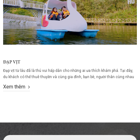
ĐẠP VỊT
Đạp vịt từ lâu đã là thú vui hấp dẫn cho những ai ưa thích khám phá. Tại đây,
du khách có thể thuê thuyền và cùng gia đình, bạn bè, người thân cùng nhau
trải nghiệm dịch vụ đạp vịt trên hồ. Mặc dù có diện tích nhỏ Hồ Hẹn Hò vẫn
Xem thêm
gây dấu ấn...