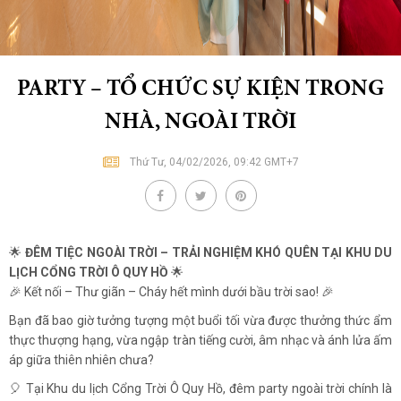
PARTY – TỔ CHỨC SỰ KIỆN TRONG
NHÀ, NGOÀI TRỜI
Thứ Tư, 04/02/2026, 09:42 GMT+7
🌟
ĐÊM TIỆC NGOÀI TRỜI – TRẢI NGHIỆM KHÓ QUÊN TẠI KHU DU
LỊCH CỔNG TRỜI Ô QUY HỒ
🌟
🎉 Kết nối – Thư giãn – Cháy hết mình dưới bầu trời sao! 🎉
Bạn đã bao giờ tưởng tượng một buổi tối vừa được thưởng thức ẩm
thực thượng hạng, vừa ngập tràn tiếng cười, âm nhạc và ánh lửa ấm
áp giữa thiên nhiên chưa?
🎈 Tại Khu du lịch Cổng Trời Ô Quy Hồ, đêm party ngoài trời chính là