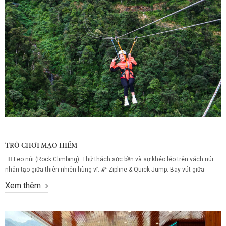
TRÒ CHƠI MẠO HIỂM
🧗‍♂️ Leo núi (Rock Climbing): Thử thách sức bền và sự khéo léo trên vách núi
nhân tạo giữa thiên nhiên hùng vĩ. 🌠 Zipline & Quick Jump: Bay vút giữa
không trung với đường zipline dài, kết hợp cú nhảy tự do đầy phấn khích dành
Xem thêm
cho người ưa mạo hiểm! 🚴 Xe đạp trên không (Sky...