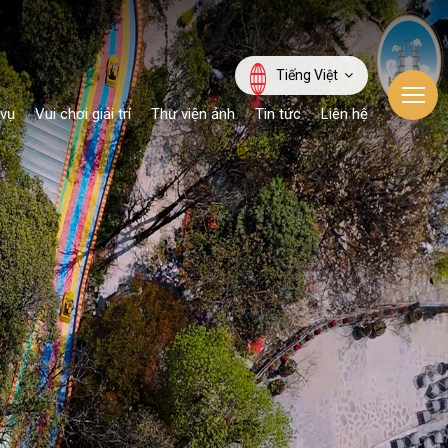
Tiếng Việt
 vụ
Vui chơi giải trí
Thư viện ảnh
Tin tức
Liên hệ