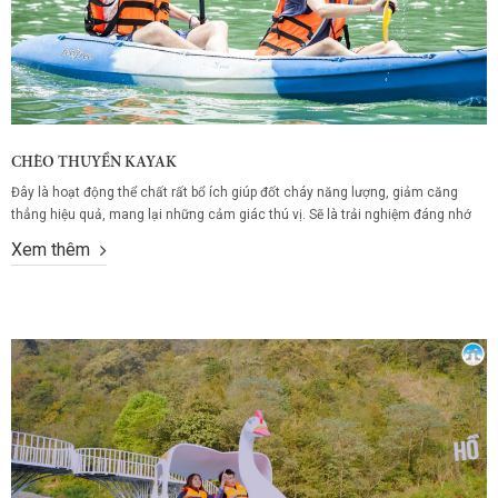
CHÈO THUYỀN KAYAK
Đây là hoạt động thể chất rất bổ ích giúp đốt cháy năng lượng, giảm căng
thẳng hiệu quả, mang lại những cảm giác thú vị. Sẽ là trải nghiệm đáng nhớ
khi tung tăng mái chèo bồng bềnh trên sông nước và cảm nhận những giọt
Xem thêm
nước trong xanh bắn mạnh lên mặt mát...