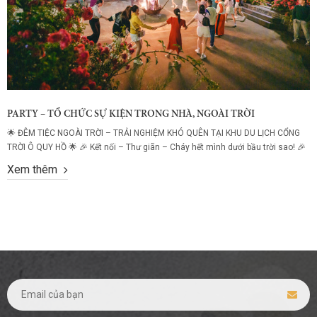
PARTY – TỔ CHỨC SỰ KIỆN TRONG NHÀ, NGOÀI TRỜI
🌟 ĐÊM TIỆC NGOÀI TRỜI – TRẢI NGHIỆM KHÓ QUÊN TẠI KHU DU LỊCH CỔNG
TRỜI Ô QUY HỒ 🌟 🎉 Kết nối – Thư giãn – Cháy hết mình dưới bầu trời sao! 🎉
Bạn đã bao giờ tưởng tượng một buổi tối vừa được thưởng thức ẩm thực
Xem thêm
thượng hạng, vừa ngập tràn tiếng cười,...