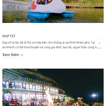
ĐẠP VỊT
Đạp vịt từ lâu đã là thú vui hấp dẫn cho những ai ưa thích khám phá. Tại đây,
du khách có thể thuê thuyền và cùng gia đình, bạn bè, người thân cùng nhau
trải nghiệm dịch vụ đạp vịt trên hồ. Mặc dù có diện tích nhỏ Hồ Hẹn Hò vẫn
Xem thêm
gây dấu ấn...