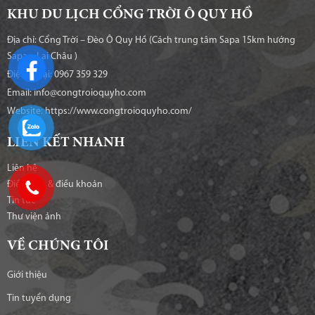
KHU DU LỊCH CỔNG TRỜI Ô QUY HỒ
Địa chỉ: Cổng Trời – Đèo Ô Quy Hồ (Cách trung tâm Sapa 15km hướng
Sapa – Lai Châu )
Điện thoại: 0967 359 329
Email: info@congtroioquyho.com
Website:
https://www.congtroioquyho.com/
LIÊN KẾT NHANH
Liên hệ
Điều kiện & điều khoản
Tin tức
Thư viện ảnh
VỀ CHÚNG TÔI
Giới thiệu
Tin tuyển dụng