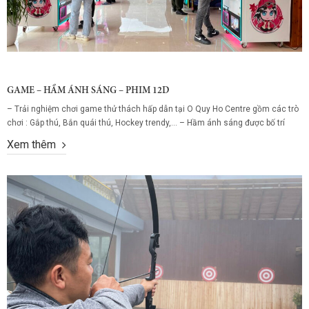
GAME – HẦM ÁNH SÁNG – PHIM 12D
– Trải nghiệm chơi game thử thách hấp dẫn tại O Quy Ho Centre gồm các trò
chơi : Gắp thú, Bắn quái thú, Hockey trendy,… – Hầm ánh sáng được bố trí
theo chủ đề với nhiều khu vực riêng, đặc trưng dễ dàng bắt gặp nhất chính là
Xem thêm
những cây nấm, động vật...