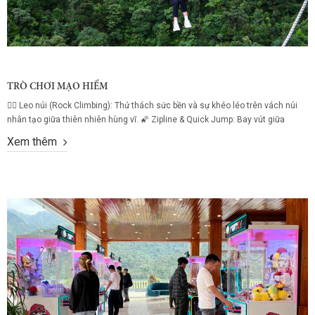
TRÒ CHƠI MẠO HIỂM
🧗‍♂️ Leo núi (Rock Climbing): Thử thách sức bền và sự khéo léo trên vách núi
nhân tạo giữa thiên nhiên hùng vĩ. 🌠 Zipline & Quick Jump: Bay vút giữa
không trung với đường zipline dài, kết hợp cú nhảy tự do đầy phấn khích dành
Xem thêm
cho người ưa mạo hiểm! 🚴 Xe đạp trên không (Sky...