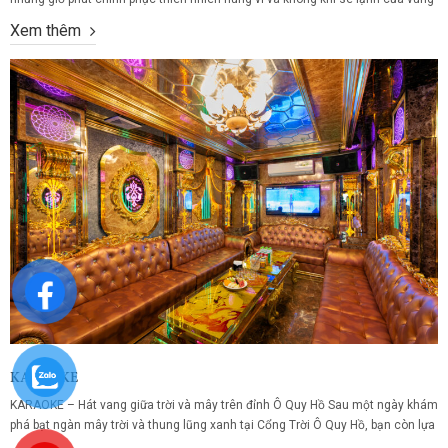
núi cao, hãy để cơ thể và tâm hồn bạn được thư giãn trọn vẹn tại khu SPA
Xem thêm
sang trọng của Cổng Trời Ô...
KARAOKE
KARAOKE – Hát vang giữa trời và mây trên đỉnh Ô Quy Hồ Sau một ngày khám
phá bạt ngàn mây trời và thung lũng xanh tại Cổng Trời Ô Quy Hồ, bạn còn lựa
chọn trải nghiệm nào thú vị hơn là hát vang cùng bạn bè, gia đình trong không