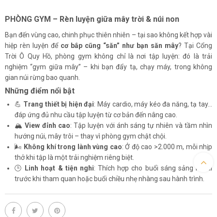
PHÒNG GYM – Rèn luyện giữa mây trời & núi non
Bạn đến vùng cao, chinh phục thiên nhiên – tại sao không kết hợp vài
hiệp rèn luyện để
cơ bắp cũng “săn” như bạn săn mây
? Tại Cổng
Trời Ô Quy Hồ, phòng gym không chỉ là nơi tập luyện: đó là trải
nghiệm “gym giữa mây” – khi bạn đẩy tạ, chạy máy, trong không
gian núi rừng bao quanh.
Những điểm nổi bật
💪
Trang thiết bị hiện đại
: Máy cardio, máy kéo đa năng, tạ tay…
đáp ứng đủ nhu cầu tập luyện từ cơ bản đến nâng cao.
🏔️
View đỉnh cao
: Tập luyện với ánh sáng tự nhiên và tầm nhìn
hướng núi, mây trôi – thay vì phòng gym chật chội.
🌬️
Không khí trong lành vùng cao
: Ở độ cao >2.000 m, mỗi nhịp
thở khi tập là một trải nghiệm riêng biệt.
🕒
Lin­h hoạt & tiện nghi
: Thích hợp cho buổi sáng sảng khoái
trước khi tham quan hoặc buổi chiều nhẹ nhàng sau hành trình.