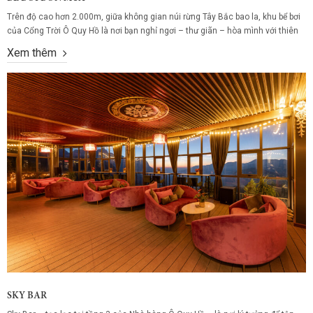
Trên độ cao hơn 2.000m, giữa không gian núi rừng Tây Bắc bao la, khu bể bơi
của Cổng Trời Ô Quy Hồ là nơi bạn nghỉ ngơi – thư giãn – hòa mình với thiên
nhiên một cách đích thực. Dù là giữa mùa đông se lạnh hay mùa hè nắng
Xem thêm
ấm, bạn vẫn có thể...
SKY BAR