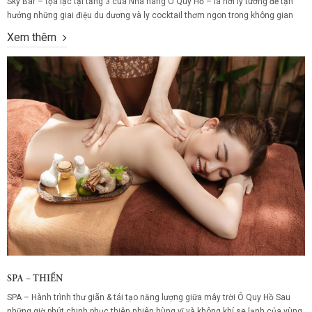
Sky Bar – tọa lạc tại tầng 3 của Nhà hàng Ô Quy Hồ – là nơi lý tưởng để tận
hưởng những giai điệu du dương và ly cocktail thơm ngon trong không gian
lãng mạn giữa núi trời Tây Bắc. Tại đây, từng khoảnh khắc thư giãn như được
Xem thêm
thăng hoa giữa mây...
SPA – THIỀN
SPA – Hành trình thư giãn & tái tạo năng lượng giữa mây trời Ô Quy Hồ Sau
những giờ phút chinh phục thiên nhiên hùng vĩ và không khí se lạnh của vùng