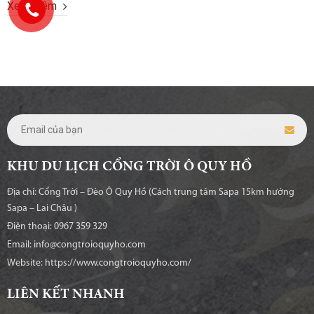
Xem thêm
gian riêng tư, hiện...
KHU DU LỊCH CỔNG TRỜI Ô QUY HỒ
Địa chỉ: Cổng Trời – Đèo Ô Quy Hồ (Cách trung tâm Sapa 15km hướng
Sapa – Lai Châu )
Điện thoại: 0967 359 329
Email: info@congtroioquyho.com
Website:
https://www.congtroioquyho.com/
LIÊN KẾT NHANH