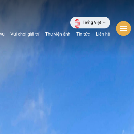
Tiếng Việt
 vụ
Vui chơi giải trí
Thư viện ảnh
Tin tức
Liên hệ