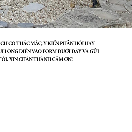
CH CÓ THẮC MẮC, Ý KIẾN PHẢN HỒI HAY
I LÒNG ĐIỀN VÀO FORM DƯỚI ĐÂY VÀ GỬI
ÔI. XIN CHÂN THÀNH CẢM ƠN!