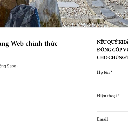
NẾU QUÝ KHÁ
ang Web chính thức
ĐÓNG GÓP VU
CHO CHÚNG T
ớng Sapa -
Họ tên *
Điện thoại *
Email