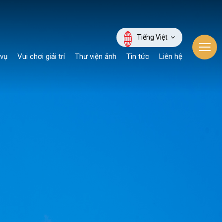
Tiếng Việt
 vụ
Vui chơi giải trí
Thư viện ảnh
Tin tức
Liên hệ