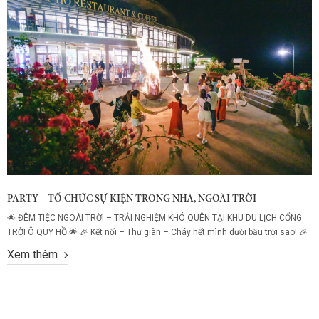
PARTY – TỔ CHỨC SỰ KIỆN TRONG NHÀ, NGOÀI TRỜI
🌟 ĐÊM TIỆC NGOÀI TRỜI – TRẢI NGHIỆM KHÓ QUÊN TẠI KHU DU LỊCH CỔNG
TRỜI Ô QUY HỒ 🌟 🎉 Kết nối – Thư giãn – Cháy hết mình dưới bầu trời sao! 🎉
Bạn đã bao giờ tưởng tượng một buổi tối vừa được thưởng thức ẩm thực
Xem thêm
thượng hạng, vừa ngập tràn tiếng cười,...