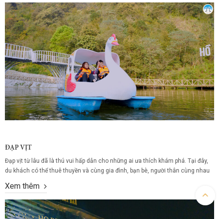
ĐẠP VỊT
Đạp vịt từ lâu đã là thú vui hấp dẫn cho những ai ưa thích khám phá. Tại đây,
du khách có thể thuê thuyền và cùng gia đình, bạn bè, người thân cùng nhau
trải nghiệm dịch vụ đạp vịt trên hồ. Mặc dù có diện tích nhỏ Hồ Hẹn Hò vẫn
Xem thêm
gây dấu ấn...