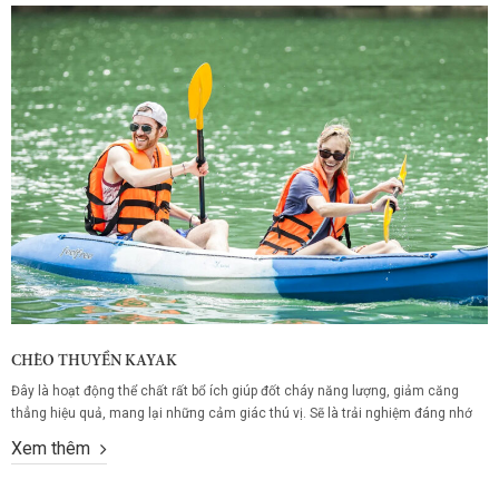
CHÈO THUYỀN KAYAK
Đây là hoạt động thể chất rất bổ ích giúp đốt cháy năng lượng, giảm căng
thẳng hiệu quả, mang lại những cảm giác thú vị. Sẽ là trải nghiệm đáng nhớ
khi tung tăng mái chèo bồng bềnh trên sông nước và cảm nhận những giọt
Xem thêm
nước trong xanh bắn mạnh lên mặt mát...