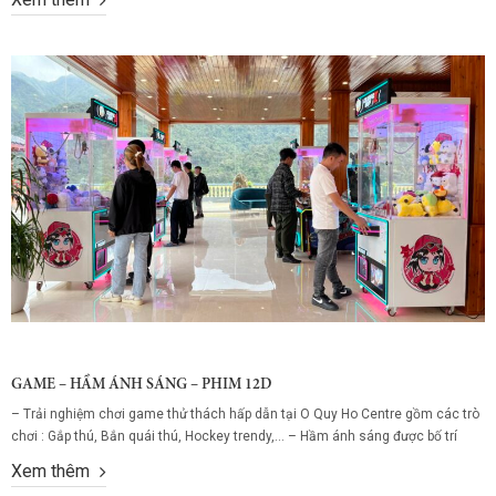
cho người ưa mạo hiểm! 🚴 Xe đạp trên không (Sky...
GAME – HẦM ÁNH SÁNG – PHIM 12D
– Trải nghiệm chơi game thử thách hấp dẫn tại O Quy Ho Centre gồm các trò
chơi : Gắp thú, Bắn quái thú, Hockey trendy,… – Hầm ánh sáng được bố trí
theo chủ đề với nhiều khu vực riêng, đặc trưng dễ dàng bắt gặp nhất chính là
Xem thêm
những cây nấm, động vật...