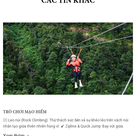
CÁC TIN KHÁC
TRÒ CHƠI MẠO HIỂM
🧗‍♂️ Leo núi (Rock Climbing): Thử thách sức bền và sự khéo léo trên vách núi
nhân tạo giữa thiên nhiên hùng vĩ. 🌠 Zipline & Quick Jump: Bay vút giữa
không trung với đường zipline dài, kết hợp cú nhảy tự do đầy phấn khích dành
Xem thêm