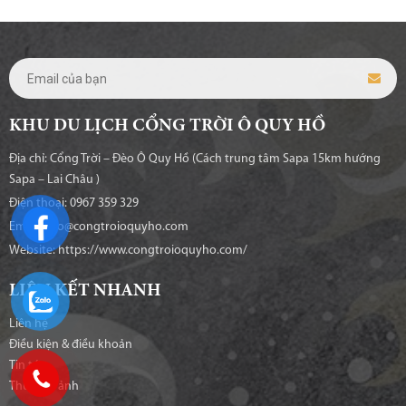
KHU DU LỊCH CỔNG TRỜI Ô QUY HỒ
Địa chỉ: Cổng Trời – Đèo Ô Quy Hồ (Cách trung tâm Sapa 15km hướng
Sapa – Lai Châu )
Điện thoại: 0967 359 329
Email: info@congtroioquyho.com
Website:
https://www.congtroioquyho.com/
LIÊN KẾT NHANH
Liên hệ
Điều kiện & điều khoản
Tin tức
Thư viện ảnh