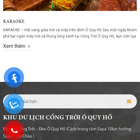
KARAOKE
KARAOKE – Hát vang giữa trời và mây trên đỉnh Ô Quy Hồ Sau một ngày khám
phá bạt ngàn mây trời và thung lũng xanh tại Cổng Trời Ô Quy Hồ, bạn còn lựa
chọn trải nghiệm nào thú vị hơn là hát vang cùng bạn bè, gia đình trong không
Xem thêm
gian riêng tư, hiện...
KHU DU LỊCH CỔNG TRỜI Ô QUY HỒ
Địa chỉ: Cổng Trời – Đèo Ô Quy Hồ (Cách trung tâm Sapa 15km hướng
Sapa – Lai Châu )