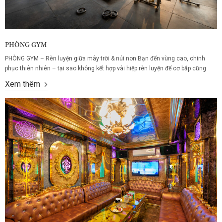
PHÒNG GYM
PHÒNG GYM – Rèn luyện giữa mây trời & núi non Bạn đến vùng cao, chinh
phục thiên nhiên – tại sao không kết hợp vài hiệp rèn luyện để cơ bắp cũng
“săn” như bạn săn mây? Tại Cổng Trời Ô Quy Hồ, phòng gym không chỉ là nơi
Xem thêm
tập luyện: đó là trải nghiệm...