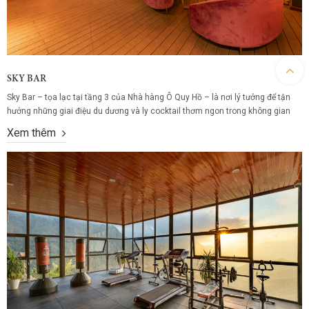
SKY BAR
Sky Bar – tọa lạc tại tầng 3 của Nhà hàng Ô Quy Hồ – là nơi lý tưởng để tận
hưởng những giai điệu du dương và ly cocktail thơm ngon trong không gian
lãng mạn giữa núi trời Tây Bắc. Tại đây, từng khoảnh khắc thư giãn như được
Xem thêm
thăng hoa giữa mây...