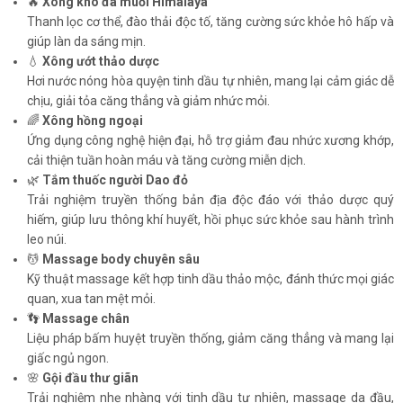
🔥
Xông khô đá muối Himalaya
Thanh lọc cơ thể, đào thải độc tố, tăng cường sức khỏe hô hấp và
giúp làn da sáng mịn.
💧
Xông ướt thảo dược
Hơi nước nóng hòa quyện tinh dầu tự nhiên, mang lại cảm giác dễ
chịu, giải tỏa căng thẳng và giảm nhức mỏi.
🌈
Xông hồng ngoại
Ứng dụng công nghệ hiện đại, hỗ trợ giảm đau nhức xương khớp,
cải thiện tuần hoàn máu và tăng cường miễn dịch.
🌿
Tắm thuốc người Dao đỏ
Trải nghiệm truyền thống bản địa độc đáo với thảo dược quý
hiếm, giúp lưu thông khí huyết, hồi phục sức khỏe sau hành trình
leo núi.
💆
Massage body chuyên sâu
Kỹ thuật massage kết hợp tinh dầu thảo mộc, đánh thức mọi giác
quan, xua tan mệt mỏi.
👣
Massage chân
Liệu pháp bấm huyệt truyền thống, giảm căng thẳng và mang lại
giấc ngủ ngon.
🌸
Gội đầu thư giãn
Trải nghiệm nhẹ nhàng với tinh dầu tự nhiên, massage da đầu,