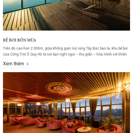
BỂ BƠI BỐN MÙA
Trên độ cao hơn 2.000m, giữa không gian núi rừng Tây Bắc bao la, khu bể bơi
của Cổng Trời Ô Quy Hồ là nơi bạn nghỉ ngơi – thư giãn – hòa mình với thiên
nhiên một cách đích thực. Dù là giữa mùa đông se lạnh hay mùa hè nắng
Xem thêm
ấm, bạn vẫn có thể...