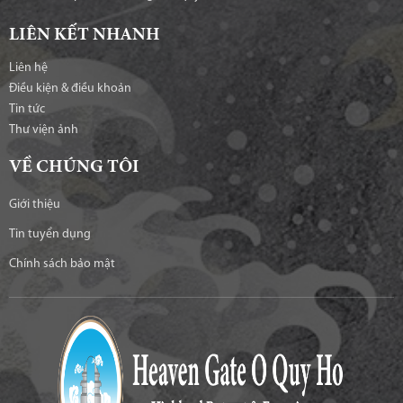
LIÊN KẾT NHANH
Liên hệ
Điều kiện & điều khoản
Tin tức
Thư viện ảnh
VỀ CHÚNG TÔI
Giới thiệu
Tin tuyển dụng
Chính sách bảo mật