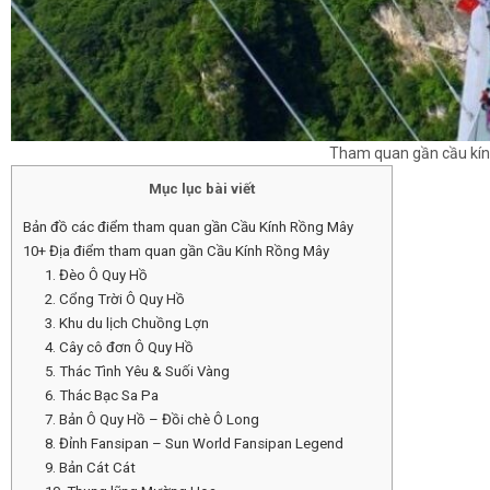
Tham quan gần cầu kí
Mục lục bài viết
Bản đồ các điểm tham quan gần Cầu Kính Rồng Mây
10+ Địa điểm tham quan gần Cầu Kính Rồng Mây
1. Đèo Ô Quy Hồ
2. Cổng Trời Ô Quy Hồ
3. Khu du lịch Chuồng Lợn
4. Cây cô đơn Ô Quy Hồ
5. Thác Tình Yêu & Suối Vàng
6. Thác Bạc Sa Pa
7. Bản Ô Quy Hồ – Đồi chè Ô Long
8. Đỉnh Fansipan – Sun World Fansipan Legend
9. Bản Cát Cát