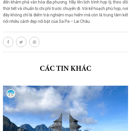
đến khám phá văn hóa địa phương. Hãy lên lịch trình hợp lý, theo dõi
thời tiết và chuẩn bị chi phí trước chuyến đi. Với kế hoạch phù hợp, nơi
đây không chỉ là điểm trải nghiệm mạo hiểm mà còn là trung tâm kết
nối nhiều cảnh đẹp nổi bật của Sa Pa – Lai Châu.
CÁC TIN KHÁC