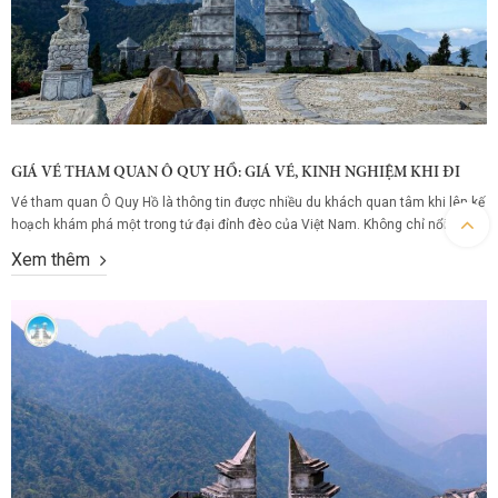
GIÁ VÉ THAM QUAN Ô QUY HỒ: GIÁ VÉ, KINH NGHIỆM KHI ĐI
Vé tham quan Ô Quy Hồ là thông tin được nhiều du khách quan tâm khi lên kế
hoạch khám phá một trong tứ đại đỉnh đèo của Việt Nam. Không chỉ nổi tiếng
với cung đường uốn lượn giữa núi rừng Tây Bắc, Ô Quy Hồ còn sở hữu khung
Xem thêm
cảnh thiên nhiên hùng...