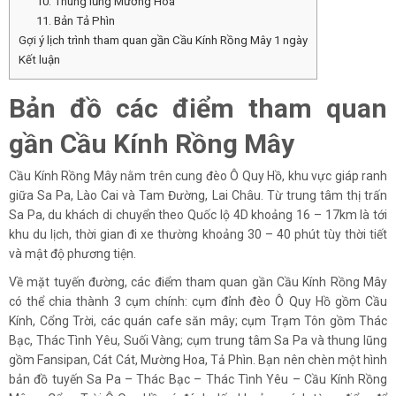
10. Thung lũng Mường Hoa
11. Bản Tả Phìn
Gợi ý lịch trình tham quan gần Cầu Kính Rồng Mây 1 ngày
Kết luận
Bản đồ các điểm tham quan
gần Cầu Kính Rồng Mây
Cầu Kính Rồng Mây nằm trên cung đèo Ô Quy Hồ, khu vực giáp ranh
giữa Sa Pa, Lào Cai và Tam Đường, Lai Châu. Từ trung tâm thị trấn
Sa Pa, du khách di chuyển theo Quốc lộ 4D khoảng 16 – 17km là tới
khu du lịch, thời gian đi xe thường khoảng 30 – 40 phút tùy thời tiết
và mật độ phương tiện.
Về mặt tuyến đường, các điểm tham quan gần Cầu Kính Rồng Mây
có thể chia thành 3 cụm chính: cụm đỉnh đèo Ô Quy Hồ gồm Cầu
Kính, Cổng Trời, các quán cafe săn mây; cụm Trạm Tôn gồm Thác
Bạc, Thác Tình Yêu, Suối Vàng; cụm trung tâm Sa Pa và thung lũng
gồm Fansipan, Cát Cát, Mường Hoa, Tả Phìn. Bạn nên chèn một hình
bản đồ tuyến Sa Pa – Thác Bạc – Thác Tình Yêu – Cầu Kính Rồng