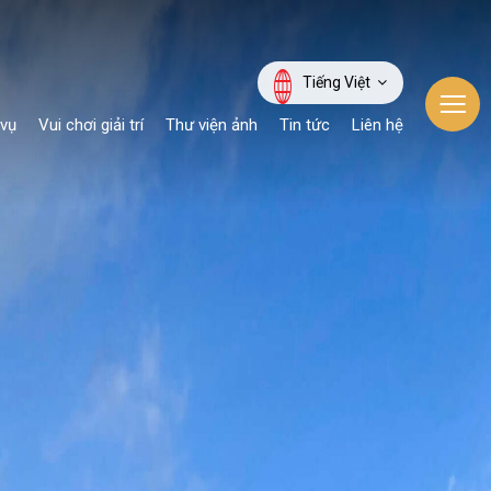
Tiếng Việt
 vụ
Vui chơi giải trí
Thư viện ảnh
Tin tức
Liên hệ