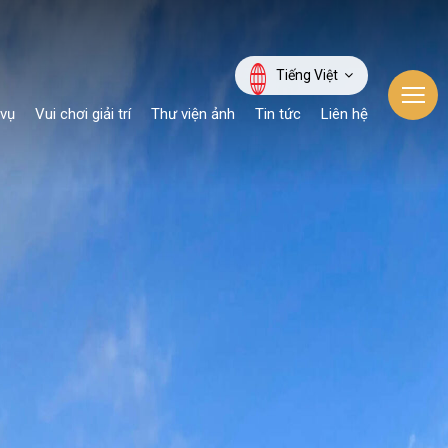
Tiếng Việt
 vụ
Vui chơi giải trí
Thư viện ảnh
Tin tức
Liên hệ