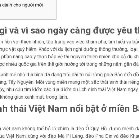
am dành cho người mới
à gì và vì sao ngày càng được yêu 
gắn liền với thiên nhiên, tập trung vào việc khám phá, tìm hiểu và b
thực vật quý hiếm. Khác với du lịch nghỉ dưỡng thông thường, loại
p phần nâng cao ý thức bảo vệ tài nguyên thiên nhiên cho cả du 
c nhiều quốc gia trên thế giới hướng tới trong những năm gần đâ
 mạnh mẽ nhờ địa hình đa dạng trải dài từ núi rừng phía Bắc đến 
ng, Tây Nguyên. Mỗi vùng miền mang một sắc thái sinh thái riêng
ậy, nhu cầu tìm kiếm các địa điểm du lịch sinh thái Việt Nam ngày
không gian xanh mát, trong lành.
nh thái Việt Nam nổi bật ở miền 
 việt nam không thể bỏ lỡ chính là đèo Ô Quy Hồ, được mệnh da
của Việt Nam, cùng với đèo Mã Pì Lèng, đèo Pha Đin và đèo Khau 