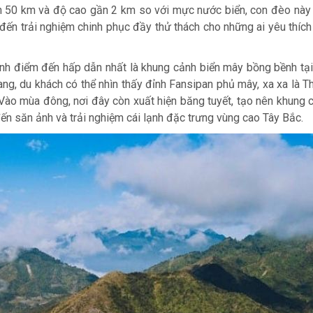
hơn 50 km và độ cao gần 2 km so với mực nước biển, con đèo nà
 đến trải nghiệm chinh phục đầy thử thách cho những ai yêu thíc
ành điểm đến hấp dẫn nhất là khung cảnh biển mây bồng bềnh tại
ang, du khách có thể nhìn thấy đỉnh Fansipan phủ mây, xa xa là T
Vào mùa đông, nơi đây còn xuất hiện băng tuyết, tạo nên khung 
ến săn ảnh và trải nghiệm cái lạnh đặc trưng vùng cao Tây Bắc.