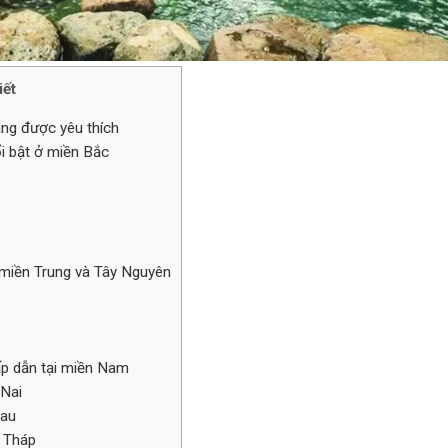
iết
càng được yêu thích
ổi bật ở miền Bắc
ở miền Trung và Tây Nguyên
hấp dẫn tại miền Nam
 Nai
Mau
g Tháp