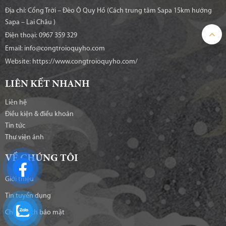
Địa chỉ: Cổng Trời – Đèo Ô Quy Hồ (Cách trung tâm Sapa 15km hướng
Sapa – Lai Châu )
Điện thoại: 0967 359 329
Email: info@congtroioquyho.com
Website:
https://www.congtroioquyho.com/
LIÊN KẾT NHANH
Liên hệ
Điều kiện & điều khoản
Tin tức
Thư viện ảnh
VỀ CHÚNG TÔI
Giới thiệu
Tin tuyển dụng
Chính sách bảo mật