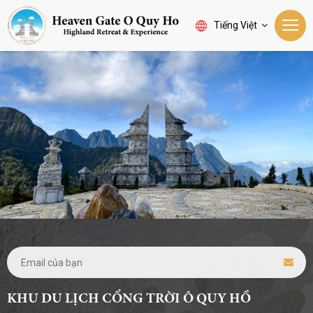
Tiếng Việt
KHU DU LỊCH CỔNG TRỜI Ô QUY HỒ