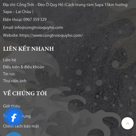
Địa chỉ: Cổng Trời – Đèo Ô Quy Hồ (Cách trung tâm Sapa 15km hướng
Sapa – Lai Châu )
Điện thoại: 0967 359 329
Email: info@congtroioquyho.com
Website:
https://www.congtroioquyho.com/
LIÊN KẾT NHANH
Liên hệ
Điều kiện & điều khoản
Tin tức
Thư viện ảnh
VỀ CHÚNG TÔI
Giới thiệu
Tin tuyển dụng
Chính sách bảo mật